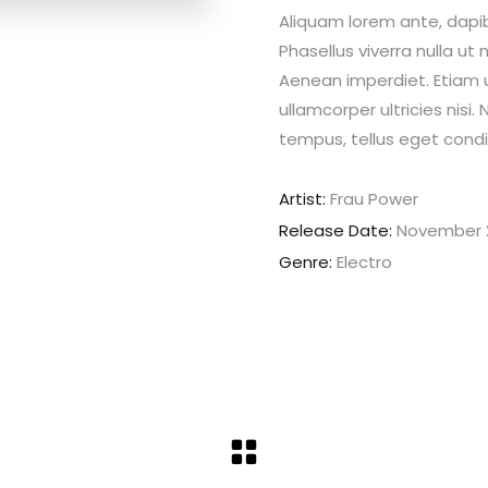
Aliquam lorem ante, dapibus
Phasellus viverra nulla ut
Aenean imperdiet. Etiam ul
ullamcorper ultricies nis
tempus, tellus eget con
Artist:
Frau Power
Release Date:
November 2
Genre:
Electro