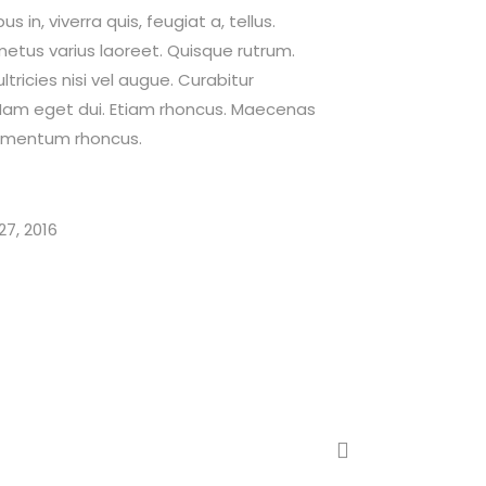
 in, viverra quis, feugiat a, tellus.
 metus varius laoreet. Quisque rutrum.
tricies nisi vel augue. Curabitur
i. Nam eget dui. Etiam rhoncus. Maecenas
dimentum rhoncus.
7, 2016