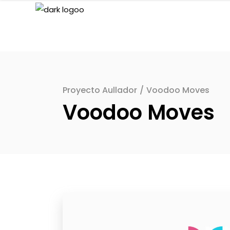
Proyecto Aullador
/
Voodoo Moves
Voodoo Moves