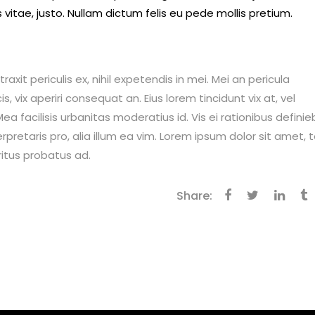
 vitae, justo. Nullam dictum felis eu pede mollis pretium.
it periculis ex, nihil expetendis in mei. Mei an pericula
is, vix aperiri consequat an. Eius lorem tincidunt vix at, vel
ea facilisis urbanitas moderatius id. Vis ei rationibus definie
erpretaris pro, alia illum ea vim. Lorem ipsum dolor sit amet, 
ritus probatus ad.
Share: