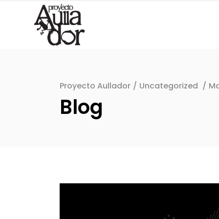
Proyecto Aullador
/
Uncategorized
/
Ma
Blog