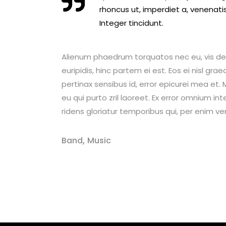
rhoncus ut, imperdiet a, venenatis
Integer tincidunt.
Alienum phaedrum torquatos nec eu, vis detrax
euripidis, hinc partem ei est. Eos ei nisl graec
pertinax sensibus id, error epicurei mea et. M
eu qui purto zril laoreet. Ex error omnium int
ridens gloriatur temporibus qui, per enim ve
,
Band
Music