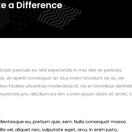
e a Difference
it periculis ex, nihil expetendis in mei. Mei an pericula
is, vix aperiri consequat an. Eius lorem tincidunt vix at, vel
ea facilisis urbanitas moderatius id. Vis ei rationibus definie
erpretaris pro, alia illum ea vim. Lorem ipsum dolor sit amet, 
pellentesque eu, pretium quis, sem. Nulla consequat massa
lla vel, aliquet nec, vulputate eget, arcu. In enim justo,