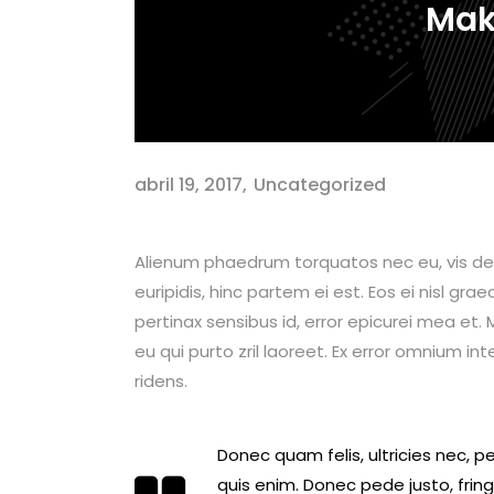
Mak
abril 19, 2017
Uncategorized
Alienum phaedrum torquatos nec eu, vis detrax
euripidis, hinc partem ei est. Eos ei nisl graec
pertinax sensibus id, error epicurei mea et. M
eu qui purto zril laoreet. Ex error omnium int
ridens.
Donec quam felis, ultricies nec, 
quis enim. Donec pede justo, fringi