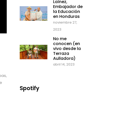
Laínez,
Embajador de
la Educación
en Honduras
noviembre 27,
2023
No me
conocen (en
vivo desde la
Terraza
Aulladora)
abril 14, 2023
bas,
te
Spotify